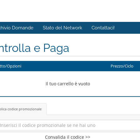
chivio Domande
Stato del Network
Contattaci!
trolla e Paga
tto/Opzioni
Prezzo/Ciclo
Il tuo carrello è vuoto
lica codice promozionale
Convalida il codice >>