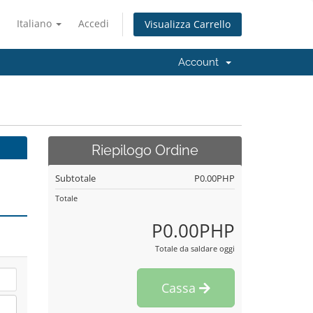
Italiano
Accedi
Visualizza Carrello
Account
Riepilogo Ordine
Subtotale
P0.00PHP
Totale
P0.00PHP
Totale da saldare oggi
Cassa