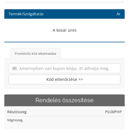
Termék/Szolgáltatás
Ár
A kosár üres
Promóciós kód alkalmazása
Kód ellenőrzése >>
Rendelés összesítése
Részösszeg
P0.00PHP
Végösszeg