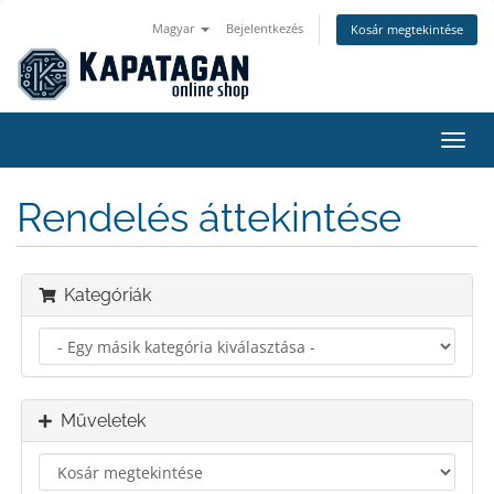
Magyar
Bejelentkezés
Kosár megtekintése
Váltá
a
navig
Rendelés áttekintése
Kategóriák
Műveletek