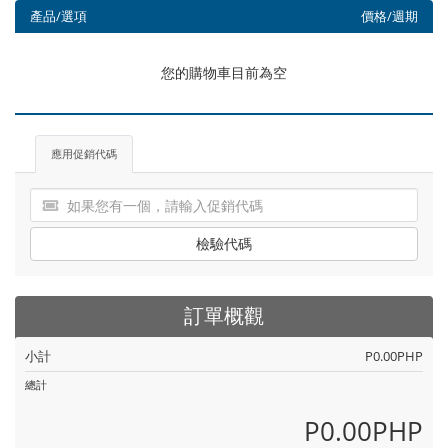
產品/選項
價格/週期
您的購物車目前為空
應用促銷代碼
檢驗代碼
訂單概觀
小計
P0.00PHP
總計
P0.00PHP