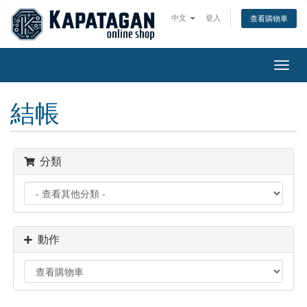
中文
登入
查看購物車
切
換
導
結帳
覽
分類
動作