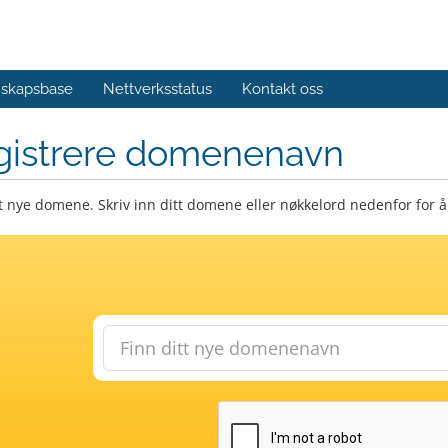
skapsbase
Nettverksstatus
Kontakt oss
gistrere domenenavn
t nye domene. Skriv inn ditt domene eller nøkkelord nedenfor for å 