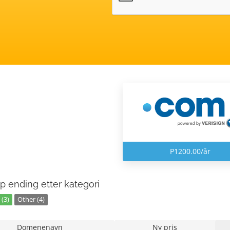
P1200.00/år
p ending etter kategori
(3)
Other (4)
Domenenavn
Ny pris