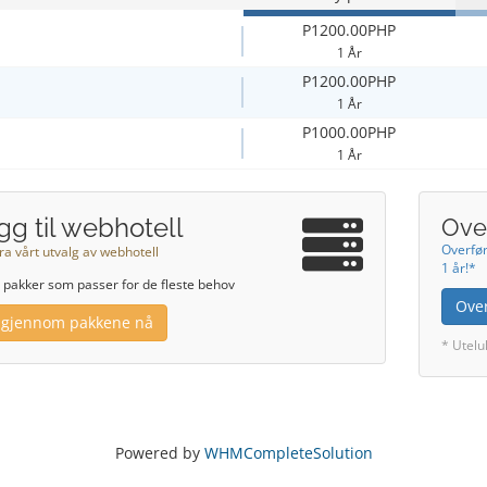
P1200.00PHP
1 År
P1200.00PHP
1 År
P1000.00PHP
1 År
gg til webhotell
Over
Overfør
ra vårt utvalg av webhotell
1 år!*
r pakker som passer for de fleste behov
Ove
 gjennom pakkene nå
* Utelu
Powered by
WHMCompleteSolution