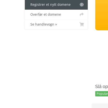
Registrer et nytt domene
Overfør et domene
Se handlevogn »
Slå op
Popular 