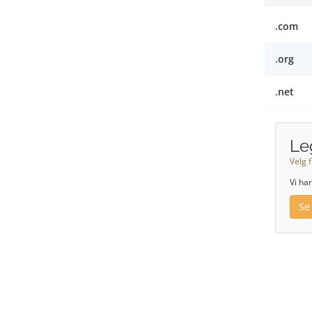
.com
.org
.net
Le
Velg f
Vi ha
Se