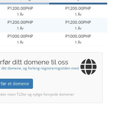
P1200.00PHP
P1200.00PHP
1 År
1 År
P1200.00PHP
P1200.00PHP
1 År
1 År
P1000.00PHP
P1000.00PHP
1 År
1 År
før ditt domene til oss
 ditt domene, og forleng registreringstiden med
rfør et domene
kker noen TLDer og nylige fornyede domener